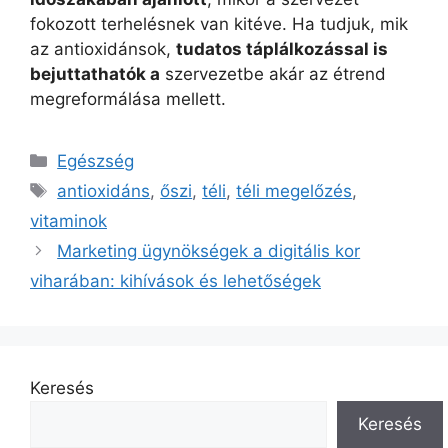
fokozott terhelésnek van kitéve. Ha tudjuk, mik
az antioxidánsok,
tudatos táplálkozással is
bejuttathatók a
szervezetbe akár az étrend
megreformálása mellett.
Kategória
Egészség
Címkék
antioxidáns
,
őszi
,
téli
,
téli megelőzés
,
vitaminok
Marketing ügynökségek a digitális kor
viharában: kihívások és lehetőségek
Keresés
Keresés