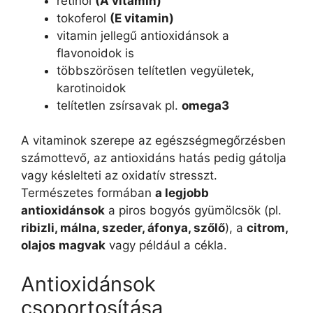
retinol
(A vitamin)
tokoferol
(E vitamin)
vitamin jellegű antioxidánsok a
flavonoidok is
többszörösen telítetlen vegyületek,
karotinoidok
telítetlen zsírsavak pl.
omega3
A vitaminok szerepe az egészségmegőrzésben
számottevő, az antioxidáns hatás pedig gátolja
vagy késlelteti az oxidatív stresszt.
Természetes formában
a legjobb
antioxidánsok
a piros bogyós gyümölcsök (pl.
ribizli, málna, szeder, áfonya, szőlő
), a
citrom,
olajos magvak
vagy például a cékla.
Antioxidánsok
csoportosítása