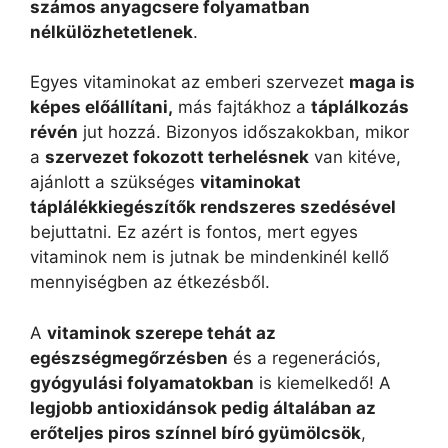
számos anyagcsere folyamatban
nélkülözhetetlenek
.
Egyes vitaminokat az emberi szervezet
maga is
képes előállítani,
más fajtákhoz a
táplálkozás
révén
jut hozzá. Bizonyos időszakokban, mikor
a
szervezet fokozott terhelésnek
van kitéve,
ajánlott a szükséges
vitaminokat
táplálékkiegészítők rendszeres szedésével
bejuttatni. Ez azért is fontos, mert egyes
vitaminok nem is jutnak be mindenkinél kellő
mennyiségben az étkezésből.
A
vitaminok szerepe tehát az
egészségmegőrzésben
és a regenerációs,
gyógyulási folyamatokban
is kiemelkedő! A
legjobb antioxidánsok pedig általában az
erőteljes piros színnel bíró gyümölcsök
,