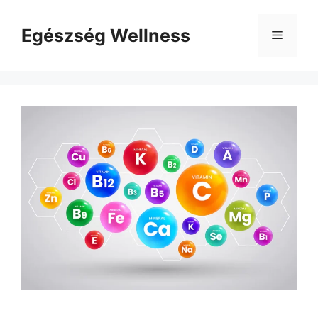
Kilépés
a
Egészség Wellness
Menü
tartalomba