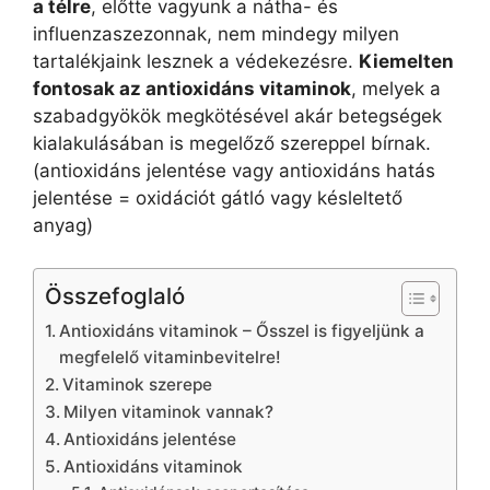
a télre
, előtte vagyunk a nátha- és
influenzaszezonnak, nem mindegy milyen
tartalékjaink lesznek a védekezésre.
Kiemelten
fontosak az antioxidáns vitaminok
, melyek a
szabadgyökök megkötésével akár betegségek
kialakulásában is megelőző szereppel bírnak.
(antioxidáns jelentése vagy antioxidáns hatás
jelentése = oxidációt gátló vagy késleltető
anyag)
Összefoglaló
Antioxidáns vitaminok – Ősszel is figyeljünk a
megfelelő vitaminbevitelre!
Vitaminok szerepe
Milyen vitaminok vannak?
Antioxidáns jelentése
Antioxidáns vitaminok