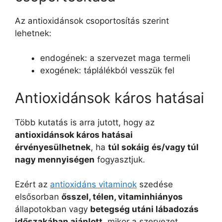
Az antioxidánsok csoportosítás szerint
lehetnek:
endogének: a szervezet maga termeli
exogének: táplálékból vesszük fel
Antioxidánsok káros hatásai
Több kutatás is arra jutott, hogy az
antioxidánsok káros hatásai
érvényesülhetnek
, ha
túl sokáig
és/vagy túl
nagy mennyiségen
fogyasztjuk.
Ezért az
antioxidáns vitaminok
szedése
elsősorban
ősszel, télen, vitaminhiányos
állapotokban vagy
betegség utáni lábadozás
időszakában ajánlott
, mikor a szervezet