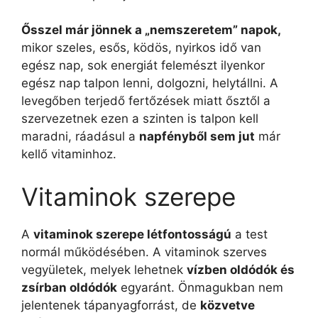
Ősszel már jönnek a „nemszeretem” napok,
mikor szeles, esős, ködös, nyirkos idő van
egész nap, sok energiát felemészt ilyenkor
egész nap talpon lenni, dolgozni, helytállni. A
levegőben terjedő fertőzések miatt ősztől a
szervezetnek ezen a szinten is talpon kell
maradni, ráadásul a
napfényből sem jut
már
kellő vitaminhoz.
Vitaminok szerepe
A
vitaminok szerepe létfontosságú
a test
normál működésében. A vitaminok szerves
vegyületek, melyek lehetnek
vízben oldódók és
zsírban oldódók
egyaránt. Önmagukban nem
jelentenek tápanyagforrást, de
közvetve