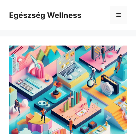
Kilépés
a
Egészség Wellness
Menü
tartalomba