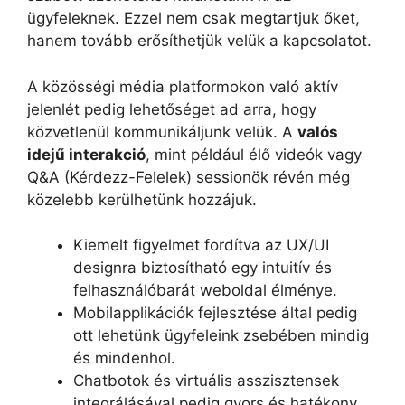
ügyfeleknek. Ezzel nem csak megtartjuk őket,
hanem tovább erősíthetjük velük a kapcsolatot.
A közösségi média platformokon való aktív
jelenlét pedig lehetőséget ad arra, hogy
közvetlenül kommunikáljunk velük. A
valós
idejű interakció
, mint például élő videók vagy
Q&A (Kérdezz-Felelek) sessionök révén még
közelebb kerülhetünk hozzájuk.
Kiemelt figyelmet fordítva az UX/UI
designra biztosítható egy intuitív és
felhasználóbarát weboldal élménye.
Mobilapplikációk fejlesztése által pedig
ott lehetünk ügyfeleink zsebében mindig
és mindenhol.
Chatbotok és virtuális asszisztensek
integrálásával pedig gyors és hatékony