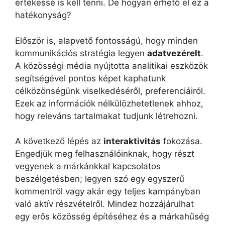
értékessé is kell tenni. De hogyan érhető el ez a
hatékonyság?
Először is, alapvető fontosságú, hogy minden
kommunikációs stratégia legyen
adatvezérelt
.
A közösségi média nyújtotta analitikai eszközök
segítségével pontos képet kaphatunk
célközönségünk viselkedéséről, preferenciáiról.
Ezek az információk nélkülözhetetlenek ahhoz,
hogy releváns tartalmakat tudjunk létrehozni.
A következő lépés az
interaktivitás
fokozása.
Engedjük meg felhasználóinknak, hogy részt
vegyenek a márkánkkal kapcsolatos
beszélgetésben; legyen szó egy egyszerű
kommentről vagy akár egy teljes kampányban
való aktív részvételről. Mindez hozzájárulhat
egy erős közösség építéséhez és a márkahűség