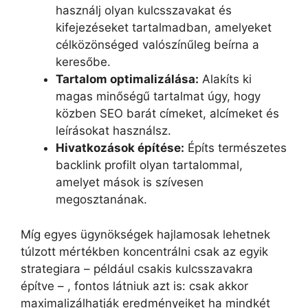
használj olyan kulcsszavakat és
kifejezéseket tartalmadban, amelyeket
célközönséged valószínűleg beírna a
keresőbe.
Tartalom optimalizálása:
Alakíts ki
magas minőségű tartalmat úgy, hogy
közben SEO barát címeket, alcímeket és
leírásokat használsz.
Hivatkozások építése:
Építs természetes
backlink profilt olyan tartalommal,
amelyet mások is szívesen
megosztanának.
Míg egyes ügynökségek hajlamosak lehetnek
túlzott mértékben koncentrálni csak az egyik
strategiara – például csakis kulcsszavakra
építve – , fontos látniuk azt is: csak akkor
maximalizálhatják eredményeiket ha mindkét