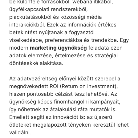
be különféle forrásokból: webanalitikából,
ügyfélkapcsolati rendszerekből,
piackutatásokból és közösségi média
interakciókból. Ezek az információk értékes
betekintést nyújtanak a fogyasztói
viselkedésbe, preferenciákba és trendekbe. Egy
modern
marketing ügynökség
feladata ezen
adatok elemzése, értelmezése és stratégiai
döntésekké alakítása.
Az adatvezéreltség előnyei között szerepel a
megnövekedett ROI (Return on Investment),
hiszen pontosabb célzást tesz lehetővé. Az
ügynökség képes finomhangolni kampányait,
így nőhetnek az átalakulási ráta mutatók is.
Emellett segíti az innovációt is: az újszerű
ötleteket megalapozott tényeken keresztül lehet
validálni.