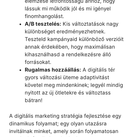
elemzése létfontosságú ahhoz, hogy
lássuk mi működik jól és mi igényel
finomhangolást.
A/B tesztelés:
Kis változtatások nagy
különbséget eredményezhetnek.
Teszteld kampányaid különböző verzióit
annak érdekében, hogy maximálisan
kihasználhasd a rendelkezésre álló
forrásokat.
Rugalmas hozzáállás:
A digitális tér
gyors változási üteme adaptivitást
követel meg mindenkinek; legyél mindig
nyitott az új ötletekre és változtass
bátran!
A digitális marketing stratégia fejlesztése egy
dinamikus folyamat; egy olyan utazásra
invitálnak minket, amely során folyamatosan